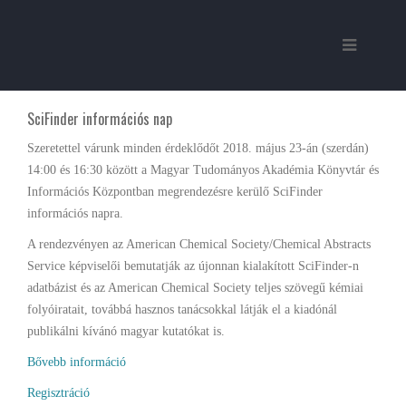
SciFinder információs nap
Szeretettel várunk minden érdeklődőt 2018. május 23-án (szerdán)
14:00 és 16:30 között a Magyar Tudományos Akadémia Könyvtár és
Információs Központban megrendezésre kerülő SciFinder
információs napra.
A rendezvényen az American Chemical Society/Chemical Abstracts
Service képviselői bemutatják az újonnan kialakított SciFinder-n
adatbázist és az American Chemical Society teljes szövegű kémiai
folyóiratait, továbbá hasznos tanácsokkal látják el a kiadónál
publikálni kívánó magyar kutatókat is.
Bővebb információ
Regisztráció