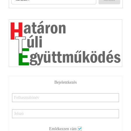
Bejelentkezés
Emlékezzen rám
BEJELENTKEZÉS
Elfelejtette jelszavát?