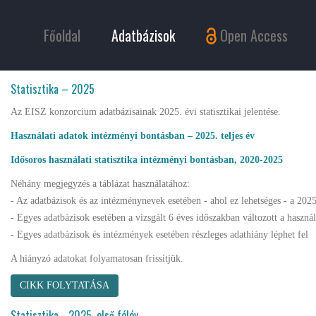
Főoldal
Adatbázisok
Open Access
Statisztika – 2025
Az EISZ konzorcium adatbázisainak 2025. évi statisztikai jelentése.
Használati adatok intézményi bontásban – 2025. teljes év
Idősoros használati statisztika intézményi bontásban, 2020-2025
Néhány megjegyzés a táblázat használatához:
- Az adatbázisok és az intézménynevek esetében - ahol ez lehetséges - a 2025
- Egyes adatbázisok esetében a vizsgált 6 éves időszakban változott a haszn
- Egyes adatbázisok és intézmények esetében részleges adathiány léphet fel
A hiányzó adatokat folyamatosan frissítjük.
CIKK FOLYTATÁSA
Statisztika - 2025. első félév