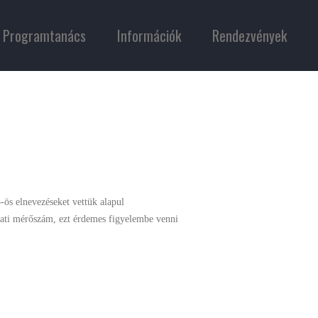
Programtanács
Információk
Rendezvények
-ös elnevezéseket vettük alapul
álati mérőszám, ezt érdemes figyelembe venni