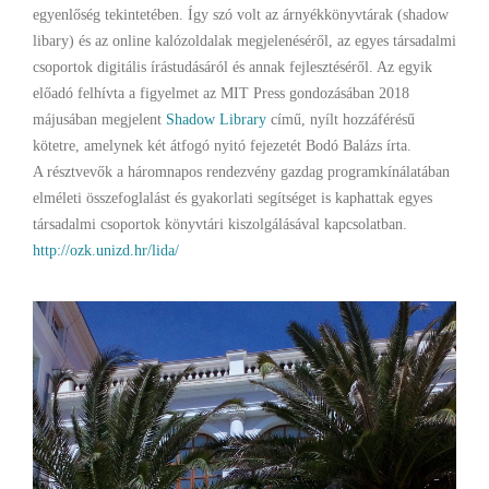
egyenlőség tekintetében. Így szó volt az árnyékkönyvtárak (shadow
libary) és az online kalózoldalak megjelenéséről, az egyes társadalmi
csoportok digitális írástudásáról és annak fejlesztéséről. Az egyik
előadó felhívta a figyelmet az MIT Press gondozásában 2018
májusában megjelent
Shadow Library
című, nyílt hozzáférésű
kötetre, amelynek két átfogó nyitó fejezetét Bodó Balázs írta.
A résztvevők a háromnapos rendezvény gazdag programkínálatában
elméleti összefoglalást és gyakorlati segítséget is kaphattak egyes
társadalmi csoportok könyvtári kiszolgálásával kapcsolatban.
http://ozk.unizd.hr/lida/