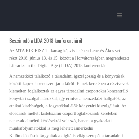
Beszámoló a LIDA 2018 konferenciáról
Az MTA KIK EISZ Titkárság képviseletében Lencsés Ákos vett
részt 2018. június 13. és 15. között a Horvátországban megrendezett
Libraries in the Digital Age (LIDA) 2018 konferencián.
A nemzetközi találkozó a társadalmi igazságosság és a könyvtárak
közötti kapcsolatrendszert járta körül. Ennek keretében a résztvevők
kiemelten foglalkoztak az egyes társadalmi csoportokra koncentráló
könyvtári szolgáltatásokkal, így érintve a nemzetközi hallgatók, az
etnikai kisebbségek, a fogyatékkal élők könyvtári kiszolgálását. Az
előadások mellett kislétszámú csoportfoglalkozások keretében
nemcsak elméleti kérdésekről volt szó, hanem a gyakorlati
munkafolyamatokkal is meg lehetett ismerkedni.
Külön előadások tárgyalták a digitális világ szerepét a társadalmi