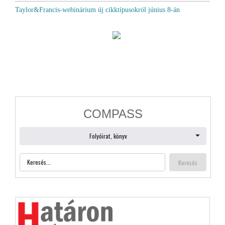
Taylor&Francis-webinárium új cikktípusokról június 8-án