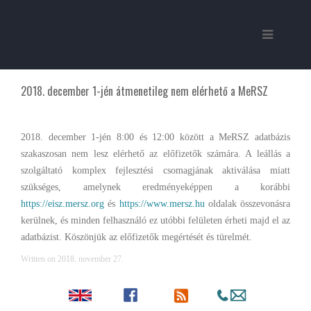
2018. december 1-jén átmenetileg nem elérhető a MeRSZ
2018. december 1-jén 8:00 és 12:00 között a MeRSZ adatbázis
szakaszosan nem lesz elérhető az előfizetők számára. A leállás a
szolgáltató komplex fejlesztési csomagjának aktiválása miatt
szükséges, amelynek eredményeképpen a korábbi
https://eisz.mersz.org
és
https://www.mersz.hu
oldalak összevonásra
kerülnek, és minden felhasználó ez utóbbi felületen érheti majd el az
adatbázist. Köszönjük az előfizetők megértését és türelmét.
Written on
2018. november 27
.