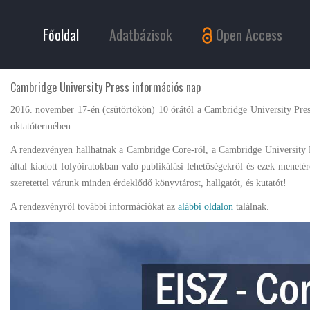
Főoldal
Adatbázisok
Open Access
Cambridge University Press információs nap
2016. november 17-én (csütörtökön) 10 órától a Cambridge University Pre
oktatótermében.
A rendezvényen hallhatnak a Cambridge Core-ról, a Cambridge University P
által kiadott folyóiratokban való publikálási lehetőségekről és ezek mene
szeretettel várunk minden érdeklődő könyvtárost, hallgatót, és kutatót!
A rendezvényről további információkat az
alábbi oldalon
találnak.