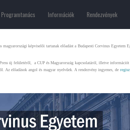
Programtanács
Információk
Rendezvények
ss magyarországi képviselői tartanak előadást a Budapesti Corvinus Egyetem 
ress új felületéről, a CUP és Magyarország kapcsolatáról, illetve információ
téről. Az előadások angol és magyar nyelvűek. A rendezvény ingyenes, de
regis