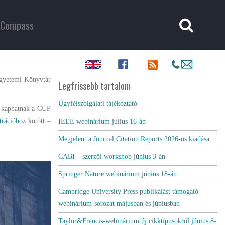
Compass
Egyetemi Könyvtár
Legfrissebb tartalom
Ügyfélszolgálati tájékoztató
t kaphatnak a CUP
ztrációhoz
kötött –
IEEE webinárium július 16-án
Megjelent a Journal Citation Reports 2026-os kiadása
CABI – szerzői workshop június 3-án
Springer Nature webinárium június 18-án
Cambridge University Press publikálást támogató
webinárium-sorozat májusban és júniusban
Taylor&Francis-webinárium új cikktípusokról június 8-