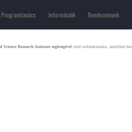
Programtanács
Információk
Rendezvények
of Science Research Assistant segítségével
című webináriumára, amelyben bem
: