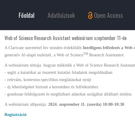
Főoldal
Adatbázisok
Open Access
Web of Science Research Assistant webinárium szeptember 11-én
A Clarivate szeretettel hív minden érdeklődőt
Intelligens felfedezés a Web 
TM
generatív Al-alapú eszközét,
a Web of Science
Research Assistantot.
A webinárium témája: hogyan működik a Web of Science Research Assistant
- segíti a kutatókat az összetett kutatási feladatok megoldásában
- releváns, kontextus-specifikus meglátásokat nyújt
- új lehetőségeket biztosít a kereséshez és felfedezéshez
- gondosan feldolgozott és megbízható adatokat szolgáltat átlátható módon.
A webinárium időpontja:
2024. szeptember 11. (szerda) 10:00-10:30
Regisztráció