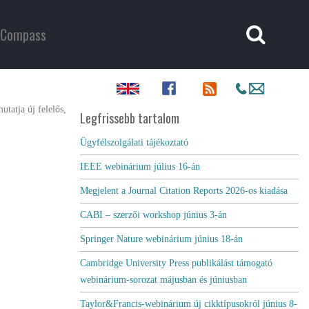
Compass
utatja új
felelős,
Legfrissebb tartalom
Ügyfélszolgálati tájékoztató
IEEE webinárium július 16-án
Megjelent a Journal Citation Reports 2026-os kiadása
CABI – szerzői workshop június 3-án
Springer Nature webinárium június 18-án
Cambridge University Press publikálást támogató
webinárium-sorozat májusban és júniusban
Taylor&Francis-webinárium új cikktípusokról június 8-