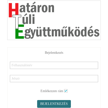
Bejelentkezés
Emlékezzen rám
BEJELENTKEZÉS
Elfelejtette jelszavát?
Elfelejtette felhasználónevét?