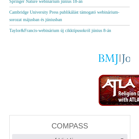
Springer Nature webinárium június 18-án
Cambridge University Press publikálást támogató webinárium-
sorozat májusban és júniusban
Taylor&Francis-webinárium új cikktípusokról június 8-án