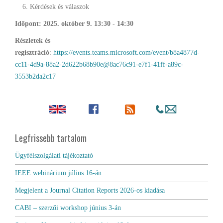
Kérdések és válaszok
Időpont: 2025. október 9.
13:30 - 14:30
Részletek és
regisztráció
:
https://events.teams.microsoft.com/event/b8a4877d-
cc11-4d9a-88a2-2d622b68b90e@8ac76c91-e7f1-41ff-a89c-
3553b2da2c17
Legfrissebb tartalom
Ügyfélszolgálati tájékoztató
IEEE webinárium július 16-án
Megjelent a Journal Citation Reports 2026-os kiadása
CABI – szerzői workshop június 3-án