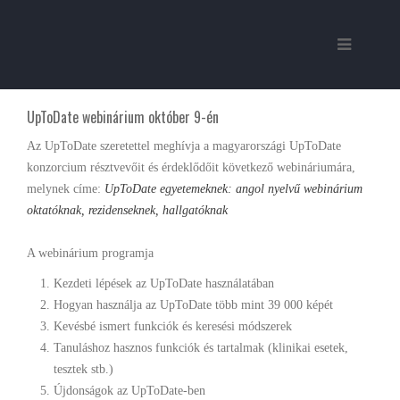
UpToDate webinárium október 9-én
Az UpToDate szeretettel meghívja a magyarországi UpToDate
konzorcium résztvevőit és érdeklődőit következő webináriumára,
melynek címe:
UpToDate egyetemeknek: angol nyelvű webinárium
oktatóknak, rezidenseknek, hallgatóknak
A webinárium programja
Kezdeti lépések az UpToDate használatában
Hogyan használja az UpToDate több mint 39 000 képét
Kevésbé ismert funkciók és keresési módszerek
Tanuláshoz hasznos funkciók és tartalmak (klinikai esetek,
tesztek stb.)
Újdonságok az UpToDate-ben