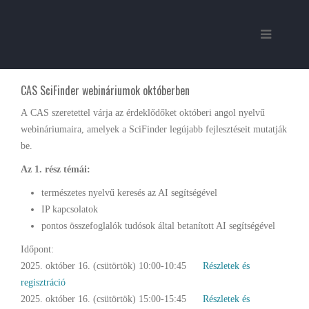
CAS SciFinder webináriumok októberben
A CAS szeretettel várja az érdeklődőket októberi angol nyelvű
webináriumaira, amelyek a SciFinder legújabb fejlesztéseit mutatják
be.
Az 1. rész témái:
természetes nyelvű keresés az AI segítségével
IP kapcsolatok
pontos összefoglalók tudósok által betanított AI segítségével
Időpont:
2025. október 16. (csütörtök) 10:00-10:45
Részletek és
regisztráció
2025. október 16. (csütörtök) 15:00-15:45
Részletek és