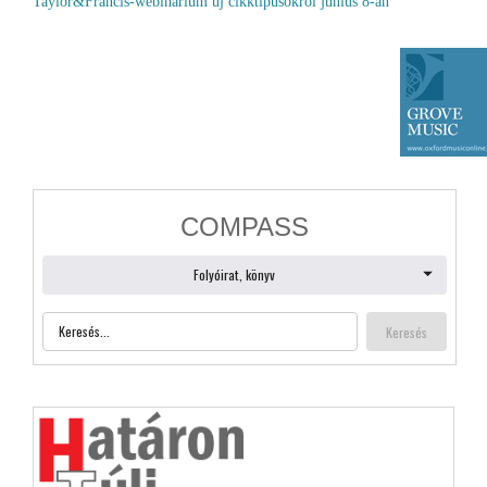
Taylor&Francis-webinárium új cikktípusokról június 8-án