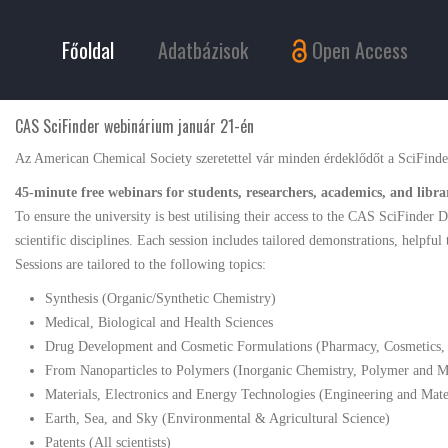
Főoldal
Adatbázisok
Open Access
CAS SciFinder webinárium január 21-én
Az American Chemical Society szeretettel vár minden érdeklődőt a SciFind
45-minute free webinars for students, researchers, academics, and libra
To ensure the university is best utilising their access to the CAS SciFinder 
scientific disciplines. Each session includes tailored demonstrations, helpful 
Sessions are tailored to the following topics:
Synthesis (Organic/Synthetic Chemistry)
Medical, Biological and Health Sciences
Drug Development and Cosmetic Formulations (Pharmacy, Cosmetics, P
From Nanoparticles to Polymers (Inorganic Chemistry, Polymer and Ma
Materials, Electronics and Energy Technologies (Engineering and Mate
Earth, Sea, and Sky (Environmental & Agricultural Science)
Patents (All scientists)