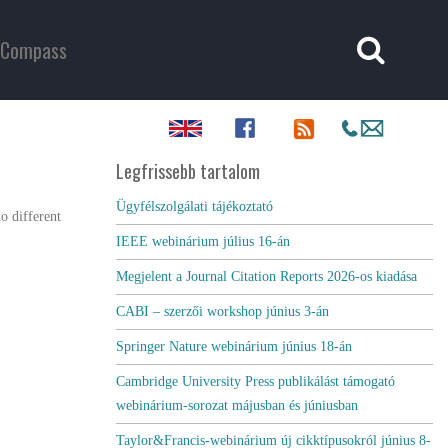
Compass
Legfrissebb tartalom
Ügyfélszolgálati tájékoztató
o different
IEEE webinárium július 16-án
Megjelent a Journal Citation Reports 2026-os kiadása
CABI – szerzői workshop június 3-án
Springer Nature webinárium június 18-án
Cambridge University Press publikálást támogató
webinárium-sorozat májusban és júniusban
Taylor&Francis-webinárium új cikktípusokról június 8-