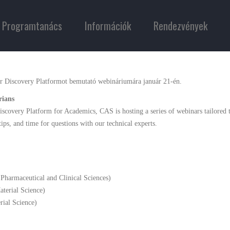
Programtanács
Információk
Rendezvények
er Discovery Platformot bemutató webináriumára január 21-én.
rians
Discovery Platform for Academics, CAS is hosting a series of webinars tailored t
tips, and time for questions with our technical experts.
harmaceutical and Clinical Sciences)
terial Science)
rial Science)