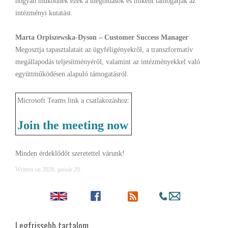
hogyan működnek ezek a megoldások és miként támogatják az
intézményi kutatást.
Marta Orpiszewska-Dyson – Customer Success Manager
Megosztja tapasztalatait az ügyféligényekről, a transzformatív
megállapodás teljesítményéről, valamint az intézményekkel való
együttműködésen alapuló támogatásról.
Microsoft Teams link a csatlakozáshoz:
Join the meeting now
Minden érdeklődőt szeretettel várunk!
Written on
2026. január 20
.
Legfrissebb tartalom