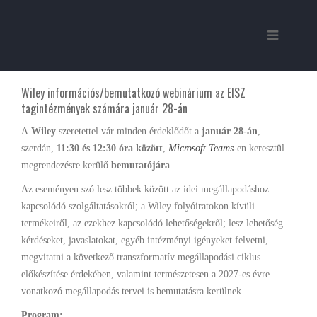
Wiley információs/bemutatkozó webinárium az EISZ
tagintézmények számára január 28-án
A
Wiley
szeretettel vár minden érdeklődőt a
január 28-án
,
szerdán,
11:30 és 12:30 óra között
,
Microsoft Teams
-en keresztül
megrendezésre kerülő
bemutatójára
.
Az eseményen szó lesz többek között az idei megállapodáshoz
kapcsolódó szolgáltatásokról; a Wiley folyóiratokon kívüli
termékeiről, az ezekhez kapcsolódó lehetőségekről; lesz lehetőség
kérdéseket, javaslatokat, egyéb intézményi igényeket felvetni,
megvitatni a következő transzformatív megállapodási ciklus
előkészítése érdekében, valamint természetesen a 2027-es évre
vonatkozó megállapodás tervei is bemutatásra kerülnek.
Program: