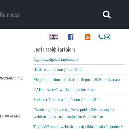
Compass
Legfrissebb tartalom
Ügyfélszolgálati tájékoztató
IEEE webinárium július 16-án
ications
című
Megjelent a Journal Citation Reports 2026-os kiadása
CABI – szerzői workshop június 3-án
Springer Nature webinárium június 18-án
Cambridge University Press publikálást támogató
12:00 órától
.
webinárium-sorozat májusban és júniusban
Taylor&Francis-webinárium új cikktípusokról június 8-