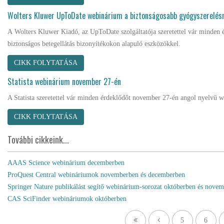
Wolters Kluwer UpToDate webinárium a biztonságosabb gyógyszerelés
A Wolters Kluwer Kiadó, az UpToDate szolgáltatója szeretettel vár minden 
biztonságos betegellátás bizonyítékokon alapuló eszközökkel.
CIKK FOLYTATÁSA
Statista webinárium november 27-én
A Statista szeretettel vár minden érdeklődőt november 27-én angol nyelvű w
CIKK FOLYTATÁSA
További cikkeink...
AAAS Science webinárium decemberben
ProQuest Central webináriumok novemberben és decemberben
Springer Nature publikálást segítő webinárium-sorozat októberben és nove
CAS SciFinder webináriumok októberben
5
6