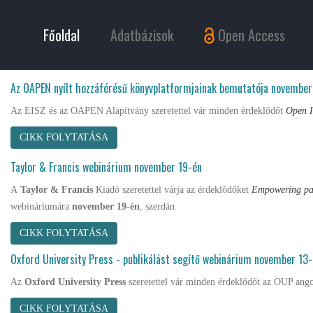
Főoldal
Adatbázisok
Open Access
Az OAPEN nyílt hozzáférésű könyvplatformjainak bemutatója november
Az EISZ és az OAPEN Alapítvány szeretettel vár minden érdeklődőt
Open 
CIKK FOLYTATÁSA
Taylor & Francis webinárium november 19-én
A
Taylor & Francis
Kiadó szeretettel várja az érdeklődőket
Empowering pat
webináriumára
november 19-én
, szerdán.
CIKK FOLYTATÁSA
Oxford University Press - publikálást segítő webinárium november 13
Az
Oxford University Press
szeretettel vár minden érdeklődőt az OUP ang
CIKK FOLYTATÁSA