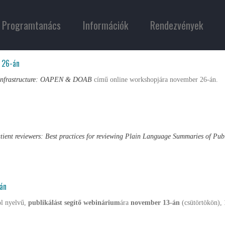
Programtanács
Információk
Rendezvények
 26-án
Infrastructure: OAPEN & DOAB
című online workshopjára november 26-án.
ient reviewers: Best practices for reviewing Plain Language Summaries of Publ
-án
ol nyelvű,
publikálást segítő webinárium
ára
november 13-án
(csütörtökön),