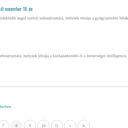
ről november 18-án
érdeklődőt angol nyelvű webináriumára, melynek témája a gyógyszerelési hibák
ebináriumára, melynek témája a kockázatkezelés és a mesterséges intelligencia.
mberben
7
8
9
10
11