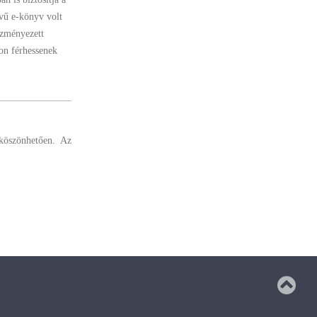
vű e-könyv volt
ezményezett
on férhessenek
köszönhetően. Az