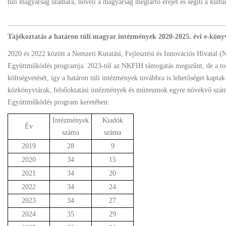
túli magyarság számára, növeli a magyarság megtartó erejét és segíti a kultur
Tájékoztatás a határon túli magyar intézmények 2020-2025. évi e-könyv
2020 és 2022 között a Nemzeti Kutatási, Fejlesztési és Innovációs Hivatal 
Együttműködés programja. 2023-tól az NKFIH támogatás megszűnt, de a tová
költségvetését, így a határon túli intézmények továbbra is lehetőséget kapta
közkönyvtárak, felsőoktatási intézmények és múzeumok egyre növekvő számb
Együttműködés program keretében:
Intézmények
Kiadók
Év
száma
száma
2019
28
9
2020
34
15
2021
34
20
2022
34
24
2023
34
27
2024
35
29