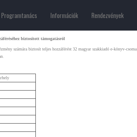
Programtanács
Információk
Rendezvények
áféréséhez biztosított támogatásról
zmény számára biztosít teljes hozzáférést 32 magyar szakkiadó e-könyv-csoma
an.
rhely