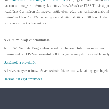
határon túli magyar intézmények e-könyv-hozzáférését az EISZ Titkárság p
hozzáférhető a határon túli magyar területeken. 2020-ban várhatóan újabb 
intézményekben. Az ITM céltámogatásának köszönhetően 2020-ban a kedvezmé
hozzá az online kiadványokhoz.
A 2019. évi projekt bemutatása
Az EISZ Nemzeti Programban közel 30 határon túli intézmény vesz rés
intézmények az EISZ-en keresztül 5000 magyar e-könyvhöz és további szolg
Beszámoló a projektről.
A kedvezményezett intézmények számára biztosított szakmai anyagok bejelent
Határon túli együttműködés.