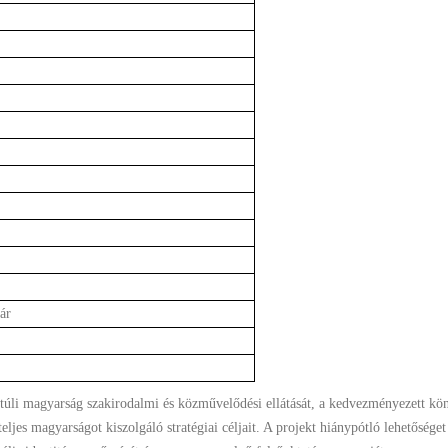
ár
úli magyarság szakirodalmi és közművelődési ellátását, a kedvezményezett kö
ljes magyarságot kiszolgáló stratégiai céljait. A projekt hiánypótló lehetőséget 