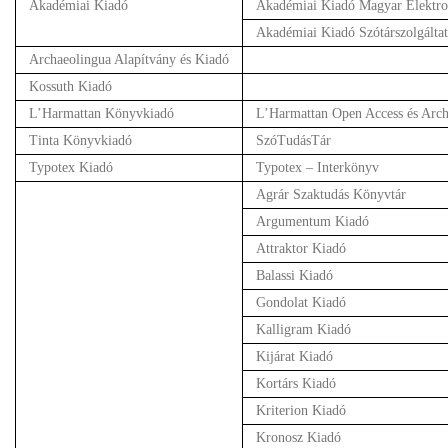
Akadémiai Kiadó
Akadémiai Kiadó Magyar Elektro
Akadémiai Kiadó Szótárszolgáltatá
Archaeolingua Alapítvány és Kiadó
Kossuth Kiadó
L’Harmattan Könyvkiadó
L’Harmattan Open Access és Arc
Tinta Könyvkiadó
SzóTudásTár
Typotex Kiadó
Typotex – Interkönyv
Agrár Szaktudás Könyvtár
Argumentum Kiadó
Attraktor Kiadó
Balassi Kiadó
Gondolat Kiadó
Kalligram Kiadó
Kijárat Kiadó
Kortárs Kiadó
Kriterion Kiadó
Kronosz Kiadó