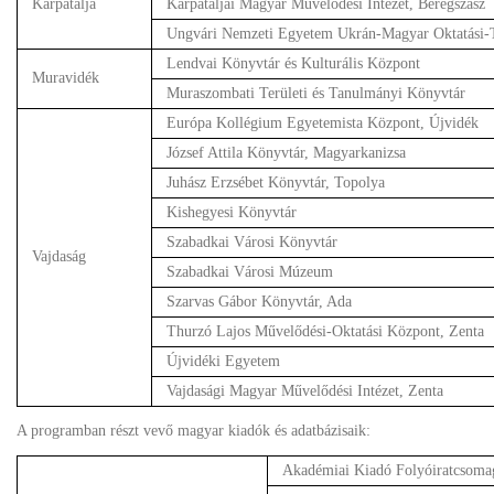
Kárpátalja
Kárpátaljai Magyar Művelődési Intézet, Beregszász
Ungvári Nemzeti Egyetem Ukrán-Magyar Oktatási-
Lendvai Könyvtár és Kulturális Központ
Muravidék
Muraszombati Területi és Tanulmányi Könyvtár
Európa Kollégium Egyetemista Központ, Újvidék
József Attila Könyvtár, Magyarkanizsa
Juhász Erzsébet Könyvtár, Topolya
Kishegyesi Könyvtár
Szabadkai Városi Könyvtár
Vajdaság
Szabadkai Városi Múzeum
Szarvas Gábor Könyvtár, Ada
Thurzó Lajos Művelődési-Oktatási Központ, Zenta
Újvidéki Egyetem
Vajdasági Magyar Művelődési Intézet, Zenta
A programban részt vevő magyar kiadók és adatbázisaik:
Akadémiai Kiadó Folyóiratcsoma