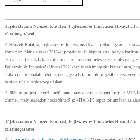
2025
36
31
Tájékoztatás a Nemzeti Kutatási, Fejlesztési és Innovációs Hivatal álta
céltámogatásról
A Nemzeti Kutatási, Fejlesztési és Innovációs Hivatal céltámogatásának kös
könyvhöz. Már a sikeres 2019-es projekt is rávilágított arra, hogy a határo
aktívabban tudnak bekapcsolódni a hazai tudástermelésbe és az intézmények
Fejlesztési és Innovációs Hivatal 2021-ben is céltámogatást biztosít arra,
szakirodalmi kínálatot elérhetővé tegye a határon túli projektben résztvevő
határon túli kutatástámogatásban.
A 2020-as projekt keretein belül tanulmánykötetet jelentetett meg az MTA
címmel, mely szabadon hozzáférhető az MTA KIK repozitóriumában az alá
Tájékoztatás a Nemzeti Kutatási, Fejlesztési és Innovációs Hivatal álta
céltámogatásról
Az
Innovációs és Technológiai Minisztérium
(ITM) égisze alatt működő
Nem