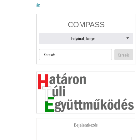
án
Bejelentkezés