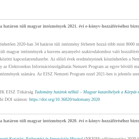
l a határon túli magyar intézmények 2021. évi e-könyv-hozzáféréséhez bizto
zönhetően 2020-ban 34 határon túli intézmény férhetett hozzá több mint 8000 
n túli magyar intézmények a kurrens anyanyelvi szakirodalomhoz való hozzáférés
 közötti kapcsolatrendszerbe. Az előző évek eredményeinek köszönhetően a Nem
 hogy az Elektronikus Információszolgáltatás Nemzeti Program az egyre bővülő m
 intézmények számára. Az EISZ Nemzeti Program ezzel 2021-ben is jelentős szere
 KIK EISZ Titkárság
Tudomány határok nélkül – Magyar kutatóhelyek a Kárpát
bbi DOI számon:
https://doi.org/10.36820/tudomany.2020
l a határon túli magyar intézmények 2020. évi e-könyv-hozzáféréséhez bizto
zeti Kutatási, Fejlesztési és Innovációs Hivatal
(NKFIH) céltámogatása 2020-ban