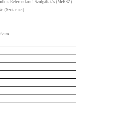
nikus Referenciamű Szolgáltatás (MeRSZ)
s (Szotar.net)
hívum