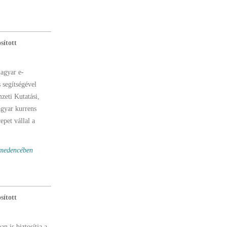
sított
magyar e-
 segítségével
zeti Kutatási,
agyar kurrens
pet vállal a
-medencében
sított
 is biztosítja a