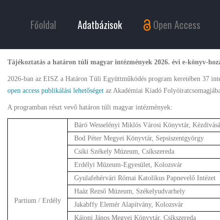
Főoldal
Adatbázisok
Open Access
Tájékoztatás a határon túli magyar intézmények 2026. évi e-könyv-hozz
2026-ban az EISZ a Határon Túli Együttműködés program keretében 37 inté
open access publikálási lehetőséget
az Akadémiai Kiadó Folyóiratcsomagjáb
A programban részt vevő határon túli magyar intézmények:
Báró Wesselényi Miklós Városi Könyvtár, Kézdivásá
Bod Péter Megyei Könyvtár, Sepsiszentgyörgy
Csíki Székely Múzeum, Csíkszereda
Erdélyi Múzeum-Egyesület, Kolozsvár
Gyulafehérvári Római Katolikus Papnevelő Intézet
Haáz Rezső Múzeum, Székelyudvarhely
Partium / Erdély
Jakabffy Elemér Alapítvány, Kolozsvár
Kájoni János Megyei Könyvtár, Csíkszereda