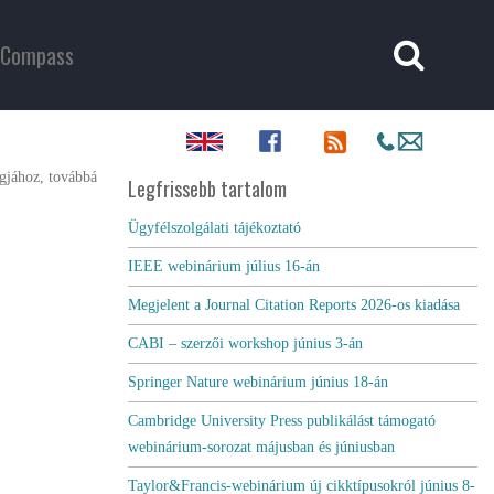
Compass
gjához, továbbá
Legfrissebb tartalom
Ügyfélszolgálati tájékoztató
IEEE webinárium július 16-án
Megjelent a Journal Citation Reports 2026-os kiadása
CABI – szerzői workshop június 3-án
Springer Nature webinárium június 18-án
Cambridge University Press publikálást támogató
webinárium-sorozat májusban és júniusban
Taylor&Francis-webinárium új cikktípusokról június 8-