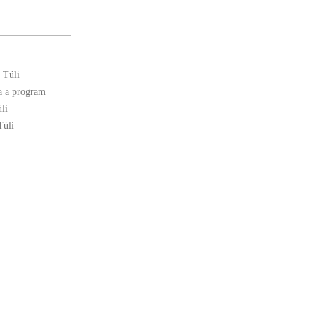
 Túli
a a program
li
Túli