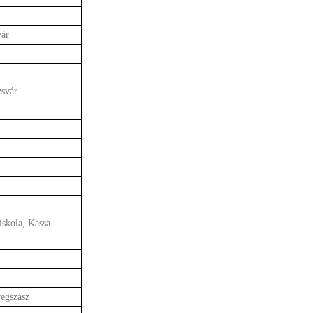
vár
svár
iskola, Kassa
egszász