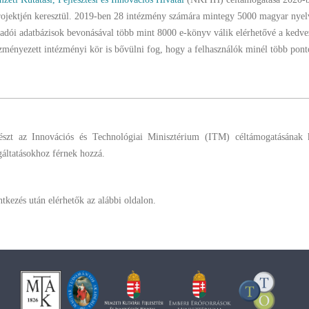
rojektjén keresztül. 2019-ben 28 intézmény számára mintegy 5000 magyar nyel
kiadói adatbázisok bevonásával több mint 8000 e-könyv válik elérhetővé a kedv
nyezett intézményi kör is bővülni fog, hogy a felhasználók minél több pont
zt az Innovációs és Technológiai Minisztérium (ITM) céltámogatásának 
áltatásokhoz férnek hozzá.
kezés után elérhetők az alábbi oldalon.