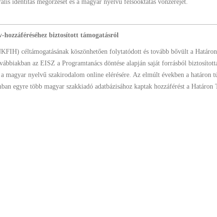
ális identitás megőrzését és a magyar nyelvű felsőoktatás vonzerejét.
-hozzáféréséhez biztosított támogatásról
(NKFIH) céltámogatásának köszönhetően folytatódott és tovább bővült a Határon
bbiakban az EISZ a Programtanács döntése alapján saját forrásból biztosított
k a magyar nyelvű szakirodalom online elérésére. Az elmúlt években a határon tú
an egyre több magyar szakkiadó adatbázisához kaptak hozzáférést a Határon 