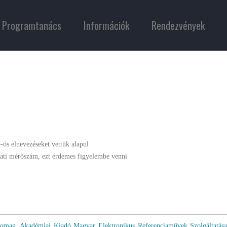
Programtanács
Információk
Rendezvények
-ös elnevezéseket vettük alapul
álati mérőszám, ezt érdemes figyelembe venni
somag
,
Akadémiai Kiadó Magyar Elektronikus Referenciaművek Szolgáltatá