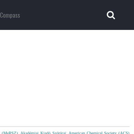
Compass
sa (MeRSZ)
,
Akadémiai Kiadó Szótárai
,
American Chemical Society (ACS)