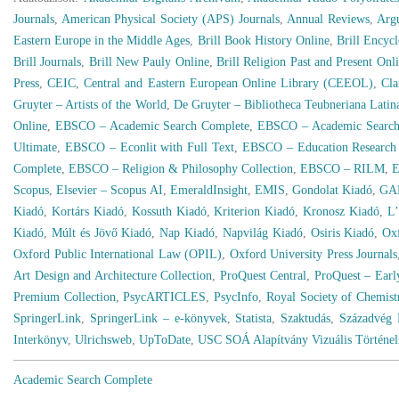
Journals
,
American Physical Society (APS) Journals
,
Annual Reviews
,
Arg
Eastern Europe in the Middle Ages
,
Brill Book History Online
,
Brill Encycl
Brill Journals
,
Brill New Pauly Online
,
Brill Religion Past and Present Onl
Press
,
CEIC
,
Central and Eastern European Online Library (CEEOL)
,
Cla
Gruyter – Artists of the World
,
De Gruyter – Bibliotheca Teubneriana Latin
Online
,
EBSCO – Academic Search Complete
,
EBSCO – Academic Search
Ultimate
,
EBSCO – Econlit with Full Text
,
EBSCO – Education Research
Complete
,
EBSCO – Religion & Philosophy Collection
,
EBSCO – RILM
,
E
Scopus
,
Elsevier – Scopus AI
,
EmeraldInsight
,
EMIS
,
Gondolat Kiadó
,
GA
Kiadó
,
Kortárs Kiadó
,
Kossuth Kiadó
,
Kriterion Kiadó
,
Kronosz Kiadó
,
L’
Kiadó
,
Múlt és Jövő Kiadó
,
Nap Kiadó
,
Napvilág Kiadó
,
Osiris Kiadó
,
Oxf
Oxford Public International Law (OPIL)
,
Oxford University Press Journals
Art Design and Architecture Collection
,
ProQuest Central
,
ProQuest – Earl
Premium Collection
,
PsycARTICLES
,
PsycInfo
,
Royal Society of Chemis
SpringerLink
,
SpringerLink – e-könyvek
,
Statista
,
Szaktudás
,
Századvég 
Interkönyv
,
Ulrichsweb
,
UpToDate
,
USC SOÁ Alapítvány Vizuális Történe
Academic Search Complete