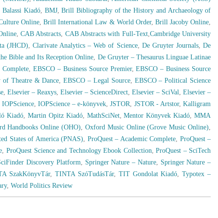
,
Balassi Kiadó
,
BMJ
,
Brill Bibliography of the History and Archaeology of
Culture Online
,
Brill International Law & World Order
,
Brill Jacoby Online
,
Online
,
CAB Abstracts
,
CAB Abstracts with Full-Text
,
Cambridge University
ata (JHCD)
,
Clarivate Analytics – Web of Science
,
De Gruyter Journals
,
De
he Bible and Its Reception Online
,
De Gruyter – Thesaurus Linguae Latinae
 Complete
,
EBSCO – Business Source Premier
,
EBSCO – Business Source
y of Theatre & Dance
,
EBSCO – Legal Source
,
EBSCO – Political Science
se
,
Elsevier – Reaxys
,
Elsevier – ScienceDirect
,
Elsevier – SciVal
,
Elsevier –
,
IOPScience
,
IOPScience – e-könyvek
,
JSTOR
,
JSTOR - Artstor
,
Kalligram
ló Kiadó
,
Martin Opitz Kiadó
,
MathSciNet
,
Mentor Könyvek Kiadó
,
MMA
rd Handbooks Online (OHO)
,
Oxford Music Online (Grove Music Online)
,
ited States of America (PNAS)
,
ProQuest – Academic Complete
,
ProQuest –
e
,
ProQuest Science and Technology Ebook Collection
,
ProQuest – SciTech
SciFinder Discovery Platform
,
Springer Nature – Nature
,
Springer Nature –
TA SzakKönyvTár
,
TINTA SzóTudásTár
,
TIT Gondolat Kiadó
,
Typotex –
ary
,
World Politics Review