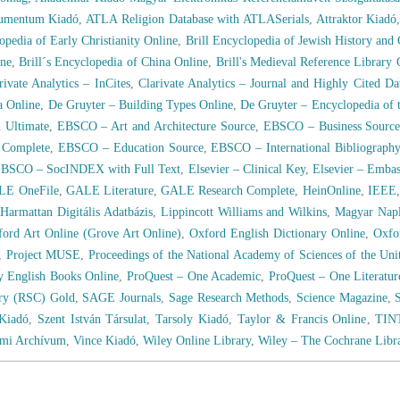
umentum Kiadó
,
ATLA Religion Database with ATLASerials
,
Attraktor Kiadó
opedia of Early Christianity Online
,
Brill Encyclopedia of Jewish History and 
ine
,
Brill´s Encyclopedia of China Online
,
Brill's Medieval Reference Library 
rivate Analytics – InCites
,
Clarivate Analytics – Journal and Highly Cited D
a Online
,
De Gruyter – Building Types Online
,
De Gruyter – Encyclopedia of t
 Ultimate
,
EBSCO – Art and Architecture Source
,
EBSCO – Business Source
 Complete
,
EBSCO – Education Source
,
EBSCO – International Bibliograph
BSCO – SocINDEX with Full Text
,
Elsevier – Clinical Key
,
Elsevier – Emba
LE OneFile
,
GALE Literature
,
GALE Research Complete
,
HeinOnline
,
IEEE
Harmattan Digitális Adatbázis
,
Lippincott Williams and Wilkins
,
Magyar Nap
ord Art Online (Grove Art Online)
,
Oxford English Dictionary Online
,
Oxfo
,
Project MUSE
,
Proceedings of the National Academy of Sciences of the Un
y English Books Online
,
ProQuest – One Academic
,
ProQuest – One Literatur
try (RSC) Gold
,
SAGE Journals
,
Sage Research Methods
,
Science Magazine
,
Kiadó
,
Szent István Társulat
,
Tarsoly Kiadó
,
Taylor & Francis Online
,
TIN
lmi Archívum
,
Vince Kiadó
,
Wiley Online Library
,
Wiley – The Cochrane Libr