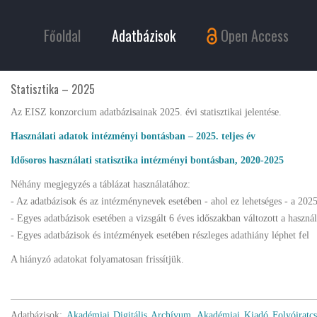
Főoldal
Adatbázisok
Open Access
Statisztika – 2025
Az EISZ konzorcium adatbázisainak 2025. évi statisztikai jelentése.
Használati adatok intézményi bontásban – 2025. teljes év
Idősoros használati statisztika intézményi bontásban, 2020-2025
Néhány megjegyzés a táblázat használatához:
- Az adatbázisok és az intézménynevek esetében - ahol ez lehetséges - a 2025
- Egyes adatbázisok esetében a vizsgált 6 éves időszakban változott a haszn
- Egyes adatbázisok és intézmények esetében részleges adathiány léphet fel
A hiányzó adatokat folyamatosan frissítjük.
Adatbázisok:
Akadémiai Digitális Archívum
,
Akadémiai Kiadó Folyóiratc