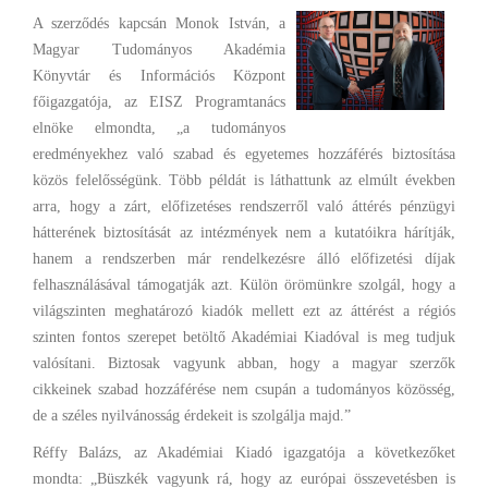
A szerződés kapcsán Monok István, a
Magyar Tudományos Akadémia
Könyvtár és Információs Központ
főigazgatója, az EISZ Programtanács
elnöke elmondta, „a tudományos
eredményekhez való szabad és egyetemes hozzáférés biztosítása
közös felelősségünk. Több példát is láthattunk az elmúlt években
arra, hogy a zárt, előfizetéses rendszerről való áttérés pénzügyi
hátterének biztosítását az intézmények nem a kutatóikra hárítják,
hanem a rendszerben már rendelkezésre álló előfizetési díjak
felhasználásával támogatják azt. Külön örömünkre szolgál, hogy a
világszinten meghatározó kiadók mellett ezt az áttérést a régiós
szinten fontos szerepet betöltő Akadémiai Kiadóval is meg tudjuk
valósítani. Biztosak vagyunk abban, hogy a magyar szerzők
cikkeinek szabad hozzáférése nem csupán a tudományos közösség,
de a széles nyilvánosság érdekeit is szolgálja majd.”
Réffy Balázs, az Akadémiai Kiadó igazgatója a következőket
mondta: „Büszkék vagyunk rá, hogy az európai összevetésben is