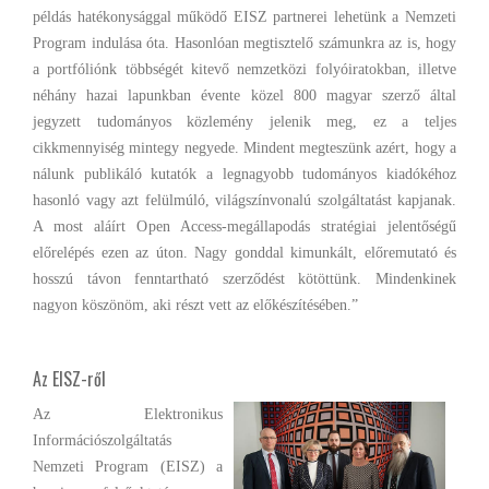
példás hatékonysággal működő EISZ partnerei lehetünk a Nemzeti
Program indulása óta. Hasonlóan megtisztelő számunkra az is, hogy
a portfóliónk többségét kitevő nemzetközi folyóiratokban, illetve
néhány hazai lapunkban évente közel 800 magyar szerző által
jegyzett tudományos közlemény jelenik meg, ez a teljes
cikkmennyiség mintegy negyede. Mindent megteszünk azért, hogy a
nálunk publikáló kutatók a legnagyobb tudományos kiadókéhoz
hasonló vagy azt felülmúló, világszínvonalú szolgáltatást kapjanak.
A most aláírt Open Access-megállapodás stratégiai jelentőségű
előrelépés ezen az úton. Nagy gonddal kimunkált, előremutató és
hosszú távon fenntartható szerződést kötöttünk. Mindenkinek
nagyon köszönöm, aki részt vett az előkészítésében.”
Az EISZ-ről
Az Elektronikus
Információszolgáltatás
Nemzeti Program (EISZ) a