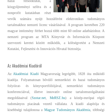
hazai felsőoktatás, a
közgyűjteményi szféra és a
nonprofit kutatásban részt
vevők számára nyújt hozzáférést elektronikus tudományos
tartalmakhoz nemzeti licenc vásárlásával. A program keretében 220
magyar intézmény férhet hozzá több mint 60 online adatbázishoz. A
nemzeti program az MTA Könyvtár és Információs Központ
szervezeti keretei között működik, a költségvetést a Nemzeti
Kutatási, Fejlesztési és Innovációs Hivatal biztosítja.
Az Akadémiai Kiadóról
Az
Akadémiai Kiadó
Magyarország legrégibb, 1828 óta működő
kiadója. Folyamatosan bővülő nemzetközi és hazai tudományos
folyóirat- és könyvportfóliójával, nemzetközi tudományos
konferenciáival, illetve innovatív online tartalomszolgáltatási
megoldásaival (
Szotar.net
,
MeRSZ.hu
) a közép-európai régió
tudományos piacának vezető vállalata. A kiadó alapítója és
kisebbségi tulajdonosa a
Magyar Tudományos Akadémia
, többségi