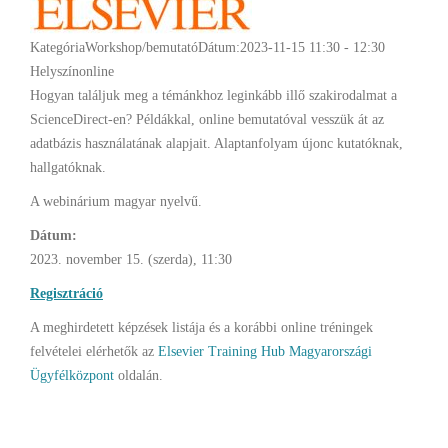
Kategória
Workshop/bemutató
Dátum:
2023-11-15
11:30
-
12:30
Helyszín
online
Hogyan találjuk meg a témánkhoz leginkább illő szakirodalmat a
ScienceDirect-en? Példákkal, online bemutatóval vesszük át az
adatbázis használatának alapjait. Alaptanfolyam újonc kutatóknak,
hallgatóknak.
A webinárium magyar nyelvű.
Dátum:
2023. november 15. (szerda), 11:30
Regisztráció
A meghirdetett képzések listája és a korábbi online tréningek
felvételei elérhetők az
Elsevier Training Hub Magyarországi
Ügyfélközpont
oldalán.