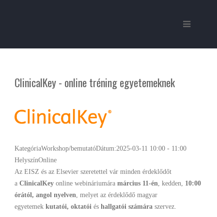
ClinicalKey - online tréning egyetemeknek
Kategória
Workshop/bemutató
Dátum:
2025-03-11
10:00
-
11:00
Helyszín
Online
Az EISZ és az Elsevier szeretettel vár minden érdeklődőt
a
ClinicalKey
online webináriumára
március 11-én
, kedden,
10:00
órától,
angol nyelven
, melyet az érdeklődő magyar
egyetemek
kutatói, oktatói
és
hallgatói
számára
szervez.