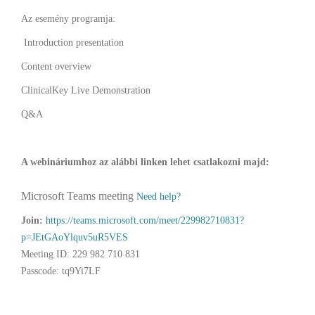
Az esemény programja:
Introduction presentation
Content overview
ClinicalKey Live Demonstration
Q&A
A webináriumhoz az alábbi linken lehet csatlakozni majd:
Microsoft Teams meeting
Need help?
Join:
https://teams.microsoft.com/meet/229982710831?
p=JEtGAoYlquv5uR5VES
Meeting ID: 229 982 710 831
Passcode: tq9Yi7LF