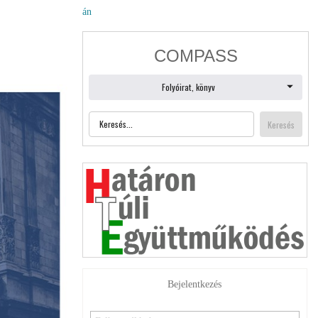
án
Bejelentkezés