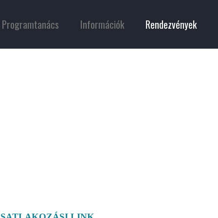
Programtanács
Információk
Rendezvények
SATLAKOZÁSI LINK