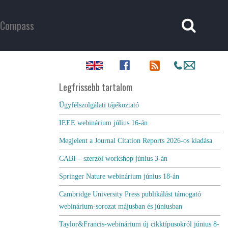
Compass
Legfrissebb tartalom
Ügyfélszolgálati tájékoztató
IEEE webinárium július 16-án
Megjelent a Journal Citation Reports 2026-os kiadása
CABI – szerzői workshop június 3-án
Springer Nature webinárium június 18-án
Cambridge University Press publikálást támogató
webinárium-sorozat májusban és júniusban
Taylor&Francis-webinárium új cikktípusokról június 8-