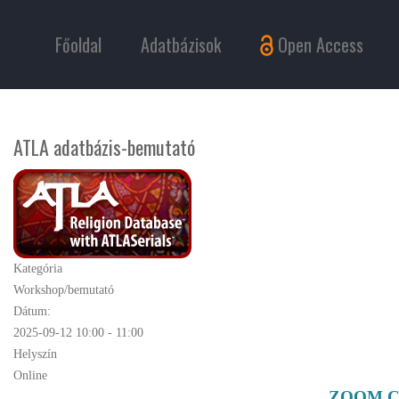
Főoldal
Adatbázisok
Open Access
ATLA adatbázis-bemutató
Kategória
Workshop/bemutató
Dátum:
2025-09-12
10:00
-
11:00
Helyszín
Online
ZOOM C