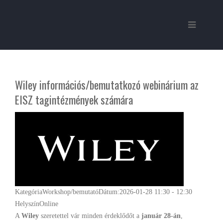
Wiley információs/bemutatkozó webinárium az
EISZ tagintézmények számára
Kategória
Workshop/bemutató
Dátum:
2026-01-28
11:30
-
12:30
Helyszín
Online
A
Wiley
szeretettel vár minden érdeklődőt a
január 28-án
,