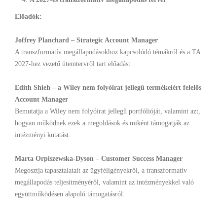
Előadók:
Joffrey Planchard – Strategic Account Manager
A transzformatív megállapodásokhoz kapcsolódó témákról és a TA
2027-hez vezető ütemtervről tart előadást.
Edith Shieh – a Wiley nem folyóirat jellegű termékeiért felelős
Account Manager
Bemutatja a Wiley nem folyóirat jellegű portfólióját, valamint azt,
hogyan működnek ezek a megoldások és miként támogatják az
intézményi kutatást.
Marta Orpiszewska-Dyson – Customer Success Manager
Megosztja tapasztalatait az ügyféligényekről, a transzformatív
megállapodás teljesítményéről, valamint az intézményekkel való
együttműködésen alapuló támogatásról.