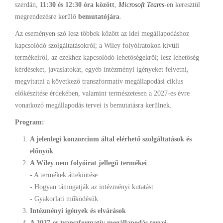
szerdán,
11:30 és 12:30 óra között
,
Microsoft Teams
-en keresztül
megrendezésre kerülő
bemutatójára
.
Az eseményen szó lesz többek között az idei megállapodáshoz
kapcsolódó szolgáltatásokról; a Wiley folyóiratokon kívüli
termékeiről, az ezekhez kapcsolódó lehetőségekről; lesz lehetőség
kérdéseket, javaslatokat, egyéb intézményi igényeket felvetni,
megvitatni a következő transzformatív megállapodási ciklus
előkészítése érdekében, valamint természetesen a 2027-es évre
vonatkozó megállapodás tervei is bemutatásra kerülnek.
Program:
A jelenlegi konzorcium által elérhető szolgáltatások és
előnyök
A Wiley nem folyóirat jellegű termékei
- A termékek áttekintése
- Hogyan támogatják az intézményi kutatást
- Gyakorlati működésük
Intézményi igények és elvárások
A 2027-es transzformatív megállapodás tervei