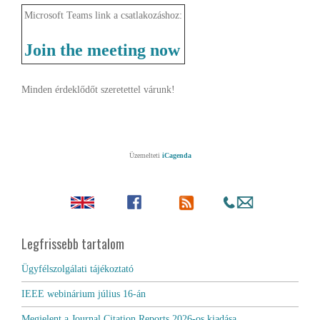
Microsoft Teams link a csatlakozáshoz:
Join the meeting now
Minden érdeklődőt szeretettel várunk!
Üzemelteti
iCagenda
Legfrissebb tartalom
Ügyfélszolgálati tájékoztató
IEEE webinárium július 16-án
Megjelent a Journal Citation Reports 2026-os kiadása