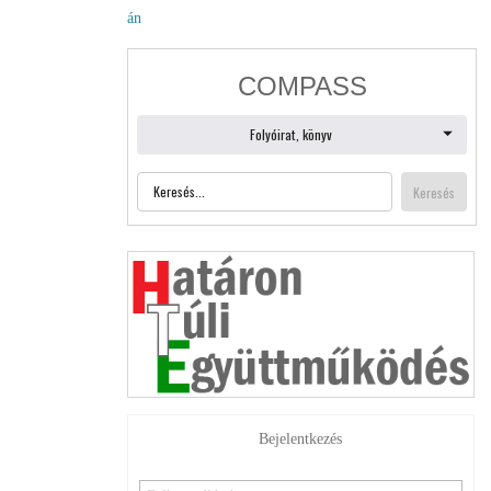
án
Bejelentkezés