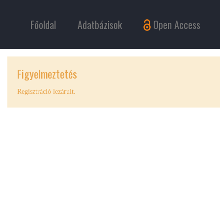
Főoldal
Adatbázisok
Open Access
Figyelmeztetés
Regisztráció lezárult.