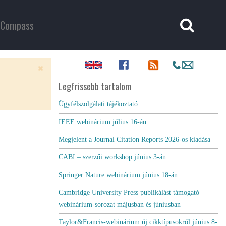
Compass
Legfrissebb tartalom
Ügyfélszolgálati tájékoztató
IEEE webinárium július 16-án
Megjelent a Journal Citation Reports 2026-os kiadása
CABI – szerzői workshop június 3-án
Springer Nature webinárium június 18-án
Cambridge University Press publikálást támogató
webinárium-sorozat májusban és júniusban
Taylor&Francis-webinárium új cikktípusokról június 8-